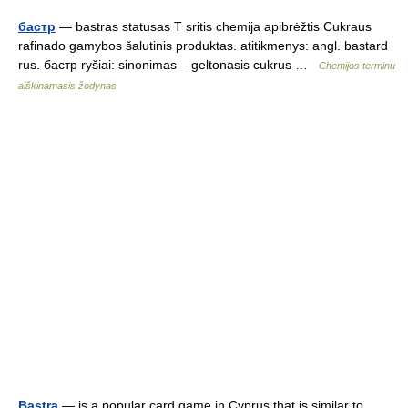
бастр
— bastras statusas T sritis chemija apibrėžtis Cukraus
rafinado gamybos šalutinis produktas. atitikmenys: angl. bastard
rus. бастр ryšiai: sinonimas – geltonasis cukrus …
Chemijos terminų
aiškinamasis žodynas
Bastra
— is a popular card game in Cyprus that is similar to