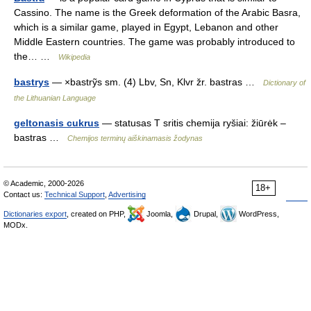
Cassino. The name is the Greek deformation of the Arabic Basra,
which is a similar game, played in Egypt, Lebanon and other
Middle Eastern countries. The game was probably introduced to
the… …
Wikipedia
bastrys
— ×bastrỹs sm. (4) Lbv, Sn, Klvr žr. bastras …
Dictionary of
the Lithuanian Language
geltonasis cukrus
— statusas T sritis chemija ryšiai: žiūrėk –
bastras …
Chemijos terminų aiškinamasis žodynas
© Academic, 2000-2026
18+
Contact us:
Technical Support
,
Advertising
Dictionaries export
, created on PHP,
Joomla,
Drupal,
WordPress,
MODx.