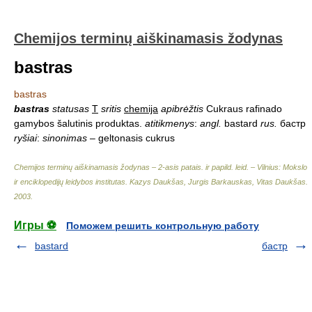
Chemijos terminų aiškinamasis žodynas
bastras
bastras
bastras
statusas
T
sritis
chemija
apibrėžtis
Cukraus rafinado
gamybos šalutinis produktas.
atitikmenys
:
angl.
bastard
rus.
бастр
ryšiai
:
sinonimas
– geltonasis cukrus
Chemijos terminų aiškinamasis žodynas – 2-asis patais. ir papild. leid. – Vilnius: Mokslo
ir enciklopedijų leidybos institutas
.
Kazys Daukšas, Jurgis Barkauskas, Vitas Daukšas
.
2003
.
Игры ⚽
Поможем решить контрольную работу
bastard
бастр