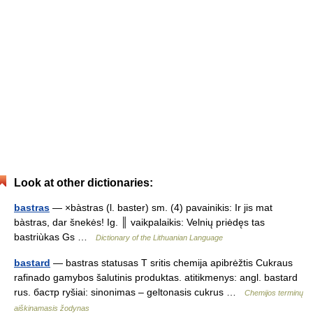
Look at other dictionaries:
bastras
— ×bàstras (l. baster) sm. (4) pavainikis: Ir jis mat
bàstras, dar šnekės! Ig. ║ vaikpalaikis: Velnių priėdęs tas
bastriùkas Gs …
Dictionary of the Lithuanian Language
bastard
— bastras statusas T sritis chemija apibrėžtis Cukraus
rafinado gamybos šalutinis produktas. atitikmenys: angl. bastard
rus. бастр ryšiai: sinonimas – geltonasis cukrus …
Chemijos terminų
aiškinamasis žodynas