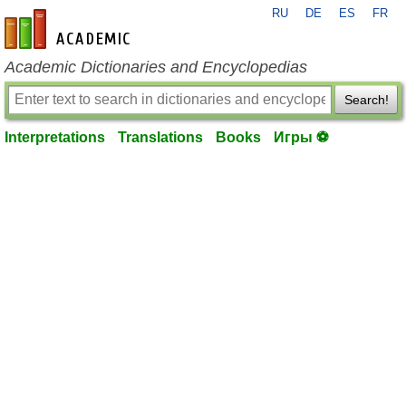
RU
DE
ES
FR
en-academic.com
Academic Dictionaries and Encyclopedias
Search!
Interpretations
Translations
Books
Игры ⚽